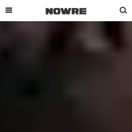
每日鲜榨
现客视点
每日栏目
时 尚
球 鞋
生 活
科 技