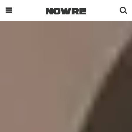
每日鲜榨
现客视点
每日栏目
时 尚
球 鞋
生 活
科 技