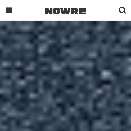
每日鲜榨
现客视点
每日栏目
时 尚
球 鞋
生 活
科 技