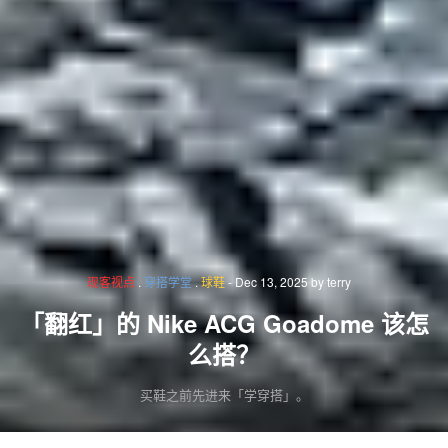
现客视点
.
穿搭学堂
.
球鞋
-
Dec 13, 2025
by
terry
「翻红」的 Nike ACG Goadome 该怎
么搭？
买鞋之前先进来「学穿搭」。