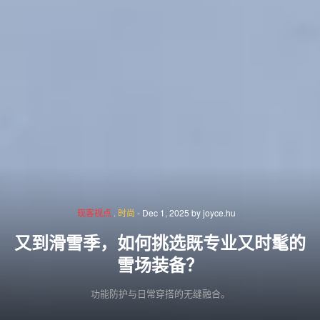
现客视点
.
时尚
-
Dec 1, 2025
by
joyce.hu
又到滑雪季，如何挑选既专业又时髦的
雪场装备？
功能防护与日常穿搭的无缝融合。