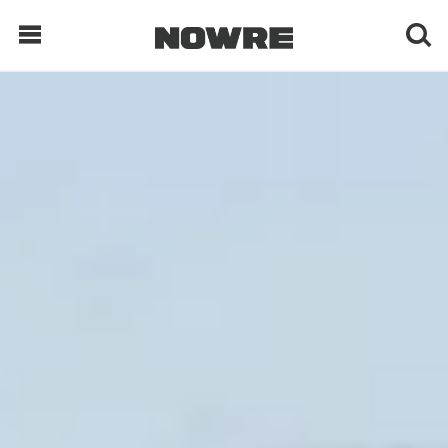
每日鲜榨
现客视点
每日栏目
时 尚
球 鞋
生 活
科 技