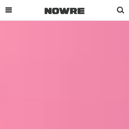
每日鲜榨
现客视点
每日栏目
时 尚
球 鞋
生 活
科 技